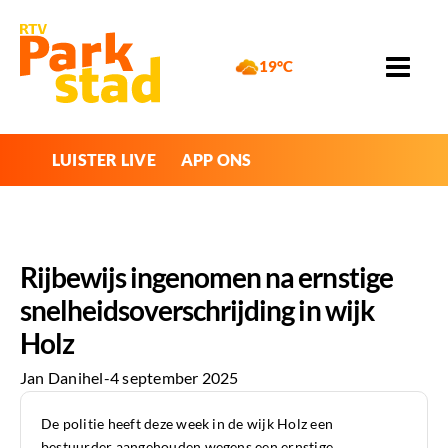
19°C
LUISTER LIVE
APP ONS
Rijbewijs ingenomen na ernstige
snelheidsoverschrijding in wijk
Holz
Jan Danihel
-
4 september 2025
De politie heeft deze week in de wijk Holz een
bestuurder aangehouden wegens een ernstige