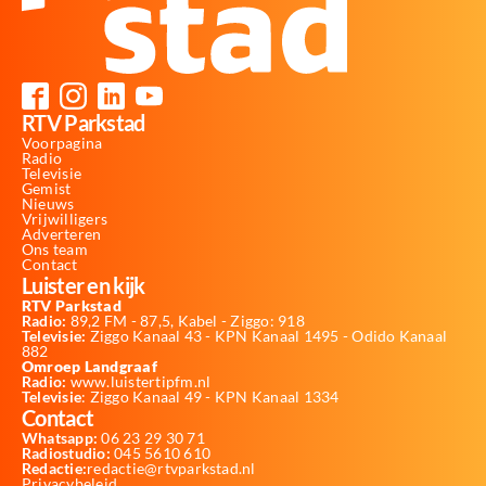
RTV Parkstad
Voorpagina
Radio
Televisie
Gemist
Nieuws
Vrijwilligers
Adverteren
Ons team
Contact
Luister en kijk
RTV Parkstad
Radio:
89,2 FM - 87,5, Kabel - Ziggo: 918
Televisie:
Ziggo Kanaal 43 - KPN Kanaal 1495 - Odido Kanaal
882
Omroep Landgraaf
Radio:
www.luistertipfm.nl
Televisie
: Ziggo Kanaal 49 - KPN Kanaal 1334
Contact
Whatsapp:
06 23 29 30 71
Radiostudio:
045 5610 610
Redactie:
redactie@rtvparkstad.nl
Privacybeleid