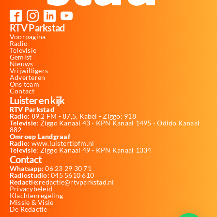
RTV Parkstad
Voorpagina
Radio
Televisie
Gemist
Nieuws
Vrijwilligers
Adverteren
Ons team
Contact
Luister en kijk
RTV Parkstad
Radio:
89,2 FM - 87,5, Kabel - Ziggo: 918
Televisie:
Ziggo Kanaal 43 - KPN Kanaal 1495 - Odido Kanaal
882
Omroep Landgraaf
Radio:
www.luistertipfm.nl
Televisie
: Ziggo Kanaal 49 - KPN Kanaal 1334
Contact
Whatsapp:
06 23 29 30 71
Radiostudio:
045 5610 610
Redactie:
redactie@rtvparkstad.nl
Privacybeleid
Klachtenregeling
Missie & Visie
De Redactie