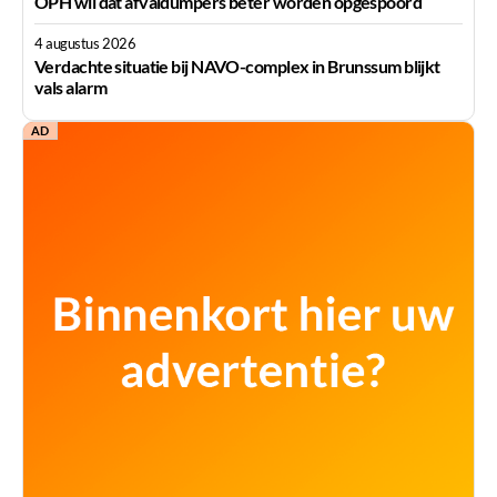
OPH wil dat afvaldumpers beter worden opgespoord
4 augustus 2026
Verdachte situatie bij NAVO-complex in Brunssum blijkt
vals alarm
AD