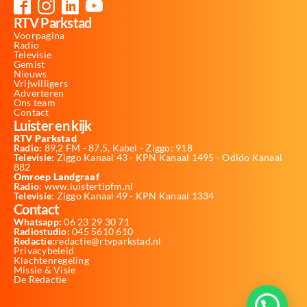
RTV Parkstad
Voorpagina
Radio
Televisie
Gemist
Nieuws
Vrijwilligers
Adverteren
Ons team
Contact
Luister en kijk
RTV Parkstad
Radio:
89,2 FM - 87,5, Kabel - Ziggo: 918
Televisie:
Ziggo Kanaal 43 - KPN Kanaal 1495 - Odido Kanaal
882
Omroep Landgraaf
Radio:
www.luistertipfm.nl
Televisie
: Ziggo Kanaal 49 - KPN Kanaal 1334
Contact
Whatsapp:
06 23 29 30 71
Radiostudio:
045 5610 610
Redactie:
redactie@rtvparkstad.nl
Privacybeleid
Klachtenregeling
Missie & Visie
De Redactie