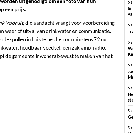
s worden uitgenodigd om een foto van hun
6 
Si
 een prijs.
va
k Vooruit
, die aandacht vraagt voor voorbereiding
6 
em weer of uitval van drinkwater en communicatie.
Tr
nde spullen in huis te hebben om minstens 72 uur
6 
inkwater, houdbaar voedsel, een zaklamp, radio,
We
Ke
pt de gemeente inwoners bewust te maken van het
6 
Jo
Ma
6 
He
st
5 
Ge
5 