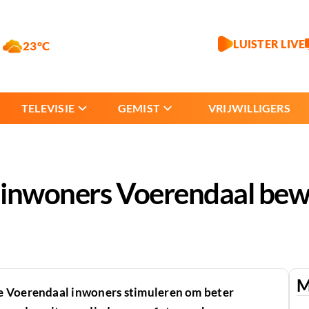
LUISTER LIVE
23°C
TELEVISIE
GEMIST
VRIJWILLIGERS
 inwoners Voerendaal be
M
e Voerendaal inwoners stimuleren om beter