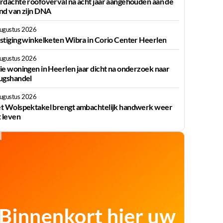
rdachte roofoverval na acht jaar aangehouden aan de
nd van zijn DNA
augustus 2026
stiging winkelketen Wibra in Corio Center Heerlen
augustus 2026
ie woningen in Heerlen jaar dicht na onderzoek naar
ugshandel
augustus 2026
t Wolspektakel brengt ambachtelijk handwerk weer
t leven