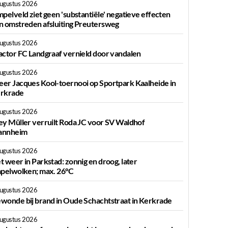
augustus 2026
mpelveld ziet geen 'substantiële' negatieve effecten
n omstreden afsluiting Preutersweg
augustus 2026
actor FC Landgraaf vernield door vandalen
augustus 2026
er Jacques Kool-toernooi op Sportpark Kaalheide in
rkrade
augustus 2026
ey Müller verruilt Roda JC voor SV Waldhof
nnheim
augustus 2026
t weer in Parkstad: zonnig en droog, later
apelwolken; max. 26°C
augustus 2026
wonde bij brand in Oude Schachtstraat in Kerkrade
augustus 2026