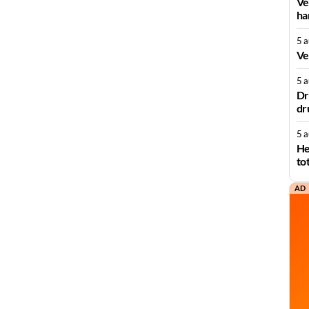
Ve
ha
5 
Ve
5 
Dr
dr
5 
He
to
AD