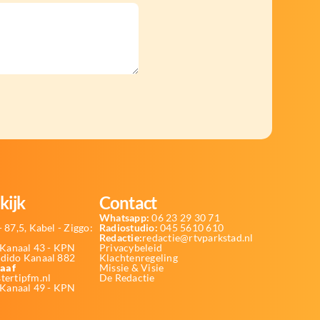
kijk
Contact
Whatsapp:
06 23 29 30 71
 87,5, Kabel - Ziggo:
Radiostudio:
045 5610 610
Redactie:
redactie@rtvparkstad.nl
Kanaal 43 - KPN
Privacybeleid
Odido Kanaal 882
Klachtenregeling
aaf
Missie & Visie
tertipfm.nl
De Redactie
 Kanaal 49 - KPN