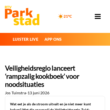
21°C
LUISTER LIVE
APP ONS
Veiligheidsregio lanceert
‘rampzalig kookboek’ voor
noodsituaties
Jos Tuinstra
-
13 juni 2026
Wat eet je als de stroom uitvalt en je niet meer kunt
koken? Met die vraag wil de Veiligheidsregio Zuid-