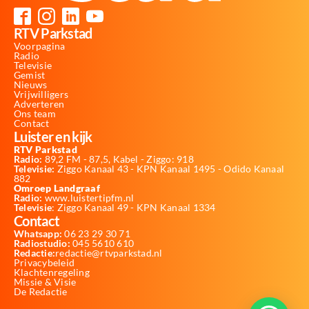
RTV Parkstad
Voorpagina
Radio
Televisie
Gemist
Nieuws
Vrijwilligers
Adverteren
Ons team
Contact
Luister en kijk
RTV Parkstad
Radio:
89,2 FM - 87,5, Kabel - Ziggo: 918
Televisie:
Ziggo Kanaal 43 - KPN Kanaal 1495 - Odido Kanaal
882
Omroep Landgraaf
Radio:
www.luistertipfm.nl
Televisie
: Ziggo Kanaal 49 - KPN Kanaal 1334
Contact
Whatsapp:
06 23 29 30 71
Radiostudio:
045 5610 610
Redactie:
redactie@rtvparkstad.nl
Privacybeleid
Klachtenregeling
Missie & Visie
De Redactie