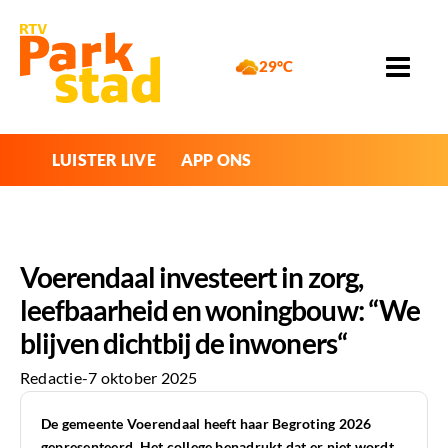
29°C
LUISTER LIVE
APP ONS
Voerendaal investeert in zorg,
leefbaarheid en woningbouw: “We
blijven dichtbij de inwoners“
Redactie
-
7 oktober 2025
De gemeente Voerendaal heeft haar Begroting 2026
gepresenteerd. Het college benadrukt dat er niet wordt