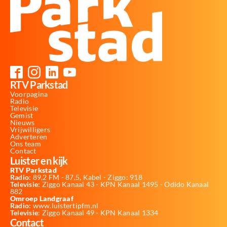
RTV Parkstad
Voorpagina
Radio
Televisie
Gemist
Nieuws
Vrijwilligers
Adverteren
Ons team
Contact
Luister en kijk
RTV Parkstad
Radio:
89,2 FM - 87,5, Kabel - Ziggo: 918
Televisie:
Ziggo Kanaal 43 - KPN Kanaal 1495 - Odido Kanaal
882
Omroep Landgraaf
Radio:
www.luistertipfm.nl
Televisie
: Ziggo Kanaal 49 - KPN Kanaal 1334
Contact