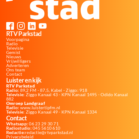
RTV Parkstad
Voorpagina
Radio
Televisie
Gemist
Nieuws
Vrijwilligers
Adverteren
Ons team
Contact
Luister en kijk
RTV Parkstad
Radio:
89,2 FM - 87,5, Kabel - Ziggo: 918
Televisie:
Ziggo Kanaal 43 - KPN Kanaal 1495 - Odido Kanaal
882
Omroep Landgraaf
Radio:
www.luistertipfm.nl
Televisie
: Ziggo Kanaal 49 - KPN Kanaal 1334
Contact
Whatsapp:
06 23 29 30 71
Radiostudio:
045 5610 610
Redactie:
redactie@rtvparkstad.nl
Privacybeleid