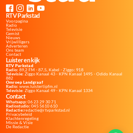
RTV Parkstad
Voorpagina
Radio
Televisie
Gemist
Nieuws
Vrijwilligers
Adverteren
Ons team
Contact
Luister en kijk
RTV Parkstad
Radio:
89,2 FM - 87,5, Kabel - Ziggo: 918
Televisie:
Ziggo Kanaal 43 - KPN Kanaal 1495 - Odido Kanaal
882
Omroep Landgraaf
Radio:
www.luistertipfm.nl
Televisie
: Ziggo Kanaal 49 - KPN Kanaal 1334
Contact
Whatsapp:
06 23 29 30 71
Radiostudio:
045 5610 610
Redactie:
redactie@rtvparkstad.nl
Privacybeleid
Klachtenregeling
Missie & Visie
De Redactie