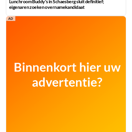
Lunchroom Buddy's in Schaesberg sluit definitief;
eigenaren zoeken overnamekandidaat
AD