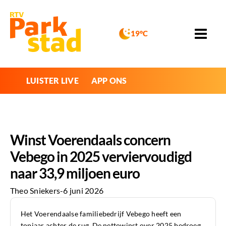
19°C
LUISTER LIVE
APP ONS
Winst Voerendaals concern
Vebego in 2025 verviervoudigd
naar 33,9 miljoen euro
Theo Sniekers
-
6 juni 2026
Het Voerendaalse familiebedrijf Vebego heeft een
topjaar achter de rug. De nettowinst over 2025 bedroeg