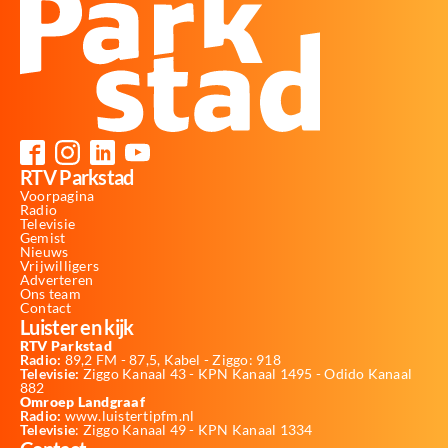
RTV Parkstad
Voorpagina
Radio
Televisie
Gemist
Nieuws
Vrijwilligers
Adverteren
Ons team
Contact
Luister en kijk
RTV Parkstad
Radio:
89,2 FM - 87,5, Kabel - Ziggo: 918
Televisie:
Ziggo Kanaal 43 - KPN Kanaal 1495 - Odido Kanaal
882
Omroep Landgraaf
Radio:
www.luistertipfm.nl
Televisie
: Ziggo Kanaal 49 - KPN Kanaal 1334