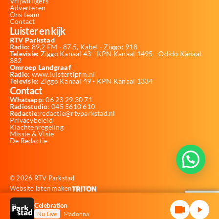
Vrijwilligers
Adverteren
Ons team
Contact
Luister en kijk
RTV Parkstad
Radio:
89,2 FM - 87,5, Kabel - Ziggo: 918
Televisie:
Ziggo Kanaal 43 - KPN Kanaal 1495 - Odido Kanaal
882
Omroep Landgraaf
Radio:
www.luistertipfm.nl
Televisie
: Ziggo Kanaal 49 - KPN Kanaal 1334
Contact
Whatsapp:
06 23 29 30 71
Radiostudio:
045 5610 610
Redactie:
redactie@rtvparkstad.nl
Privacybeleid
Klachtenregeling
Missie & Visie
De Redactie
© 2026 RTV Parkstad
Website laten maken
Celebration
Nu Live
Madonna