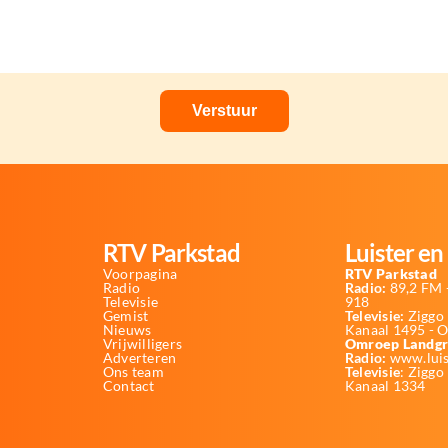
RTV Parkstad
Luister en 
Voorpagina
RTV Parkstad
Radio
Radio:
89,2 FM -
Televisie
918
Gemist
Televisie:
Ziggo 
Nieuws
Kanaal 1495 - 
Vrijwilligers
Omroep Landgr
Adverteren
Radio:
www.luis
Ons team
Televisie
: Ziggo
Contact
Kanaal 1334