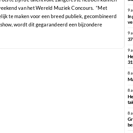
gsweekend van het Wereld Muziek Concours. “Met
9 
elijk te maken voor een breed publiek, gecombineerd
In
ve
htshow, wordt dit gegarandeerd een bijzondere
9 
37
9 
He
31
8 
Ma
8 
He
ta
8 
Gr
be