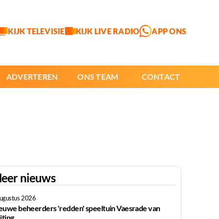
KIJK TELEVISIE
KIJK LIVE RADIO
APP ONS
ADVERTEREN
ONS TEAM
CONTACT
eer nieuws
augustus 2026
euwe beheerders 'redden' speeltuin Vaesrade van
iting