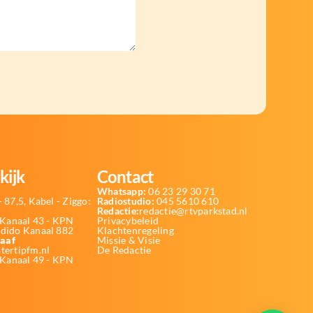
kijk
Contact
Whatsapp:
06 23 29 30 71
 87,5, Kabel - Ziggo:
Radiostudio:
045 5610 610
Redactie:
redactie@rtvparkstad.nl
Kanaal 43 - KPN
Privacybeleid
Odido Kanaal 882
Klachtenregeling
aaf
Missie & Visie
tertipfm.nl
De Redactie
 Kanaal 49 - KPN