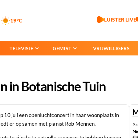
LUISTER LIVE
19°C
TELEVISIE
GEMIST
VRIJWILLIGERS
 in Botanische Tuin
M
 10 juli een openluchtconcert in haar woonplaats in
treedt er op samen met pianist Rob Mennen.
9 
Ni
slu
rots te zijn de talentvolle zangeres te hebben kunnen