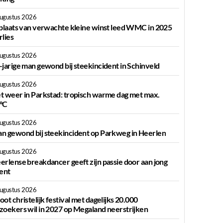
augustus 2026
 plaats van verwachte kleine winst leed WMC in 2025
rlies
augustus 2026
-jarige man gewond bij steekincident in Schinveld
augustus 2026
t weer in Parkstad: tropisch warme dag met max.
°C
augustus 2026
n gewond bij steekincident op Parkweg in Heerlen
augustus 2026
erlense breakdancer geeft zijn passie door aan jong
lent
augustus 2026
oot christelijk festival met dagelijks 20.000
zoekers wil in 2027 op Megaland neerstrijken