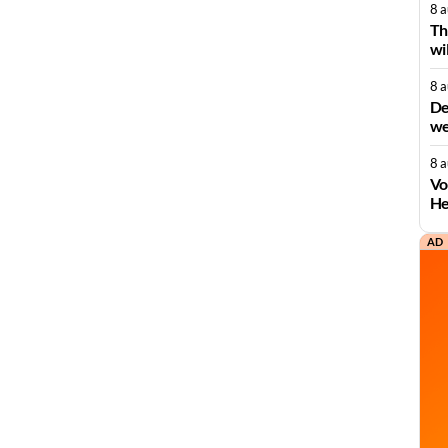
8 
Th
wi
8 
De
we
8 
Vo
He
AD