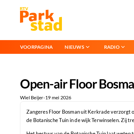
VOORPAGINA
NIEUWS
RADIO
Open-air Floor Bosman
Wiel Beijer
-
19 mei 2026
Zangeres Floor Bosman uit Kerkrade verzorgt op
de Botanische Tuin in de wijk Terwinselen. Zij 
Het bestuur van de Botanische Tuin laat weten t