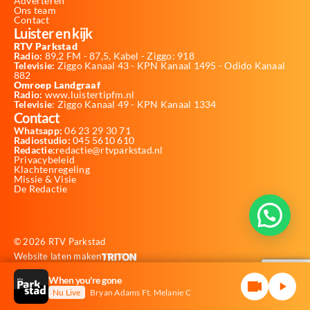
Adverteren
Ons team
Contact
Luister en kijk
RTV Parkstad
Radio:
89,2 FM - 87,5, Kabel - Ziggo: 918
Televisie:
Ziggo Kanaal 43 - KPN Kanaal 1495 - Odido Kanaal
882
Omroep Landgraaf
Radio:
www.luistertipfm.nl
Televisie
: Ziggo Kanaal 49 - KPN Kanaal 1334
Contact
Whatsapp:
06 23 29 30 71
Radiostudio:
045 5610 610
Redactie:
redactie@rtvparkstad.nl
Privacybeleid
Klachtenregeling
Missie & Visie
De Redactie
© 2026 RTV Parkstad
Website laten maken
When you're gone
Nu Live
Bryan Adams Ft. Melanie C