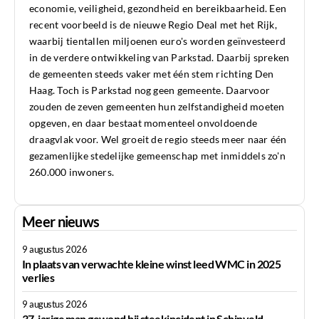
economie, veiligheid, gezondheid en bereikbaarheid. Een
recent voorbeeld is de nieuwe Regio Deal met het Rijk,
waarbij tientallen miljoenen euro's worden geïnvesteerd
in de verdere ontwikkeling van Parkstad. Daarbij spreken
de gemeenten steeds vaker met één stem richting Den
Haag. Toch is Parkstad nog geen gemeente. Daarvoor
zouden de zeven gemeenten hun zelfstandigheid moeten
opgeven, en daar bestaat momenteel onvoldoende
draagvlak voor. Wel groeit de regio steeds meer naar één
gezamenlijke stedelijke gemeenschap met inmiddels zo'n
260.000 inwoners.
Meer nieuws
9 augustus 2026
In plaats van verwachte kleine winst leed WMC in 2025
verlies
9 augustus 2026
37-jarige man gewond bij steekincident in Schinveld