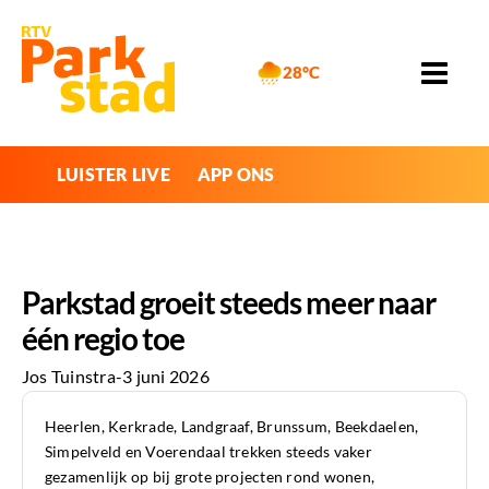
28°C
LUISTER LIVE
APP ONS
Parkstad groeit steeds meer naar
één regio toe
Jos Tuinstra
-
3 juni 2026
Heerlen, Kerkrade, Landgraaf, Brunssum, Beekdaelen,
Simpelveld en Voerendaal trekken steeds vaker
gezamenlijk op bij grote projecten rond wonen,