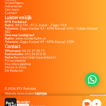
Vrijwilligers
Adverteren
Ons team
Contact
Luister en kijk
RTV Parkstad
Radio:
89,2 FM - 87,5, Kabel - Ziggo: 918
Televisie:
Ziggo Kanaal 43 - KPN Kanaal 1495 - Odido Kanaal
882
Omroep Landgraaf
Radio:
www.luistertipfm.nl
Televisie
: Ziggo Kanaal 49 - KPN Kanaal 1334
Contact
Whatsapp:
06 23 29 30 71
Radiostudio:
045 5610 610
Redactie:
redactie@rtvparkstad.nl
Privacybeleid
Klachtenregeling
Missie & Visie
De Redactie
© 2026 RTV Parkstad
Website laten maken
Be alright
Nu Live
Dean Lewis