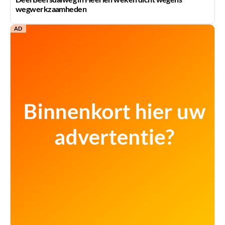
wegwerkzaamheden
AD