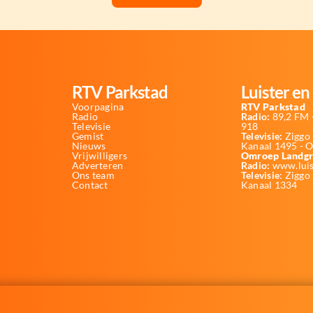
RTV Parkstad
Luister en 
Voorpagina
RTV Parkstad
Radio
Radio:
89,2 FM -
Televisie
918
Gemist
Televisie:
Ziggo 
Nieuws
Kanaal 1495 - 
Vrijwilligers
Omroep Landgr
Adverteren
Radio:
www.luis
Ons team
Televisie
: Ziggo
Contact
Kanaal 1334