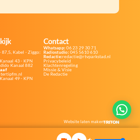
kijk
Contact
Whatsapp:
06 23 29 30 71
 87,5, Kabel - Ziggo:
Radiostudio:
045 5610 610
Redactie:
redactie@rtvparkstad.nl
Kanaal 43 - KPN
Privacybeleid
Odido Kanaal 882
Klachtenregeling
aaf
Missie & Visie
tertipfm.nl
De Redactie
 Kanaal 49 - KPN
Website laten maken