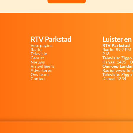
RTV Parkstad
Luister en 
Voorpagina
RTV Parkstad
Radio
Radio:
89,2 FM -
Televisie
918
Gemist
Televisie:
Ziggo 
Nieuws
Kanaal 1495 - 
Vrijwilligers
Omroep Landgr
Adverteren
Radio:
www.luis
Ons team
Televisie
: Ziggo
Contact
Kanaal 1334