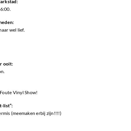
arkstad:
6:00.
heden:
ar wel lief.
r ooit:
on.
Foute Vinyl Show!
-list”:
rmis (meemaken erbij zijn!!!!)