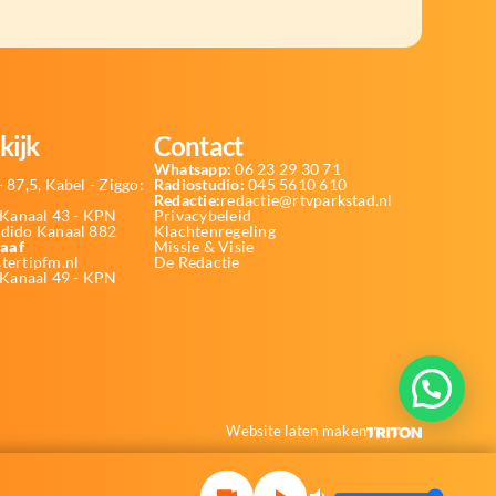
kijk
Contact
Whatsapp:
06 23 29 30 71
 87,5, Kabel - Ziggo:
Radiostudio:
045 5610 610
Redactie:
redactie@rtvparkstad.nl
Kanaal 43 - KPN
Privacybeleid
Odido Kanaal 882
Klachtenregeling
aaf
Missie & Visie
tertipfm.nl
De Redactie
 Kanaal 49 - KPN
Website laten maken