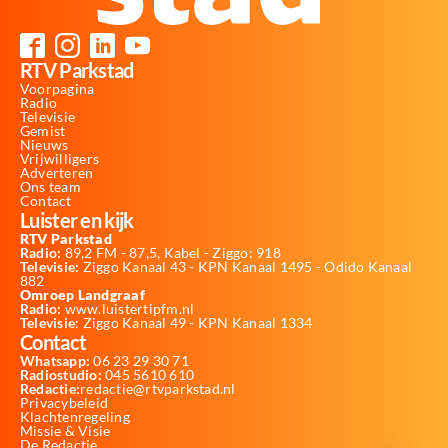
RTV Parkstad
Voorpagina
Radio
Televisie
Gemist
Nieuws
Vrijwilligers
Adverteren
Ons team
Contact
Luister en kijk
RTV Parkstad
Radio:
89,2 FM - 87,5, Kabel - Ziggo: 918
Televisie:
Ziggo Kanaal 43 - KPN Kanaal 1495 - Odido Kanaal
882
Omroep Landgraaf
Radio:
www.luistertipfm.nl
Televisie
: Ziggo Kanaal 49 - KPN Kanaal 1334
Contact
Whatsapp:
06 23 29 30 71
Radiostudio:
045 5610 610
Redactie:
redactie@rtvparkstad.nl
Privacybeleid
Klachtenregeling
Missie & Visie
De Redactie