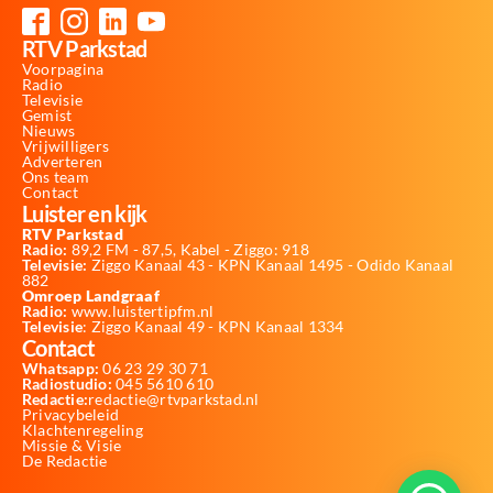
RTV Parkstad
Voorpagina
Radio
Televisie
Gemist
Nieuws
Vrijwilligers
Adverteren
Ons team
Contact
Luister en kijk
RTV Parkstad
Radio:
89,2 FM - 87,5, Kabel - Ziggo: 918
Televisie:
Ziggo Kanaal 43 - KPN Kanaal 1495 - Odido Kanaal
882
Omroep Landgraaf
Radio:
www.luistertipfm.nl
Televisie
: Ziggo Kanaal 49 - KPN Kanaal 1334
Contact
Whatsapp:
06 23 29 30 71
Radiostudio:
045 5610 610
Redactie:
redactie@rtvparkstad.nl
Privacybeleid
Klachtenregeling
Missie & Visie
De Redactie