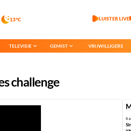
LUISTER LIVE
13°C
TELEVISIE
GEMIST
VRIJWILLIGERS
es challenge
M
6 
Si
va