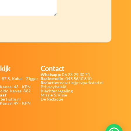
kijk
Contact
Whatsapp:
06 23 29 30 71
 87,5, Kabel - Ziggo:
Radiostudio:
045 5610 610
Redactie:
redactie@rtvparkstad.nl
Kanaal 43 - KPN
Privacybeleid
Odido Kanaal 882
Klachtenregeling
aaf
Missie & Visie
tertipfm.nl
De Redactie
 Kanaal 49 - KPN