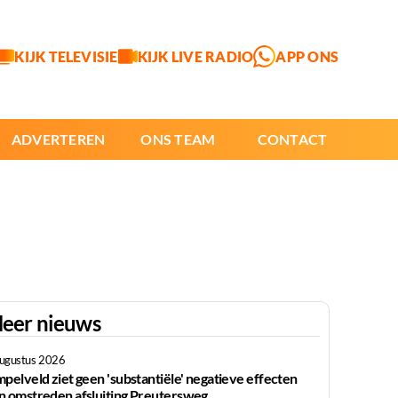
KIJK TELEVISIE
KIJK LIVE RADIO
APP ONS
ADVERTEREN
ONS TEAM
CONTACT
eer nieuws
augustus 2026
mpelveld ziet geen 'substantiële' negatieve effecten
n omstreden afsluiting Preutersweg