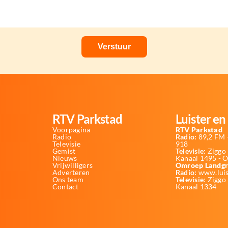
RTV Parkstad
Luister en 
Voorpagina
RTV Parkstad
Radio
Radio:
89,2 FM -
Televisie
918
Gemist
Televisie:
Ziggo 
Nieuws
Kanaal 1495 - 
Vrijwilligers
Omroep Landgr
Adverteren
Radio:
www.luis
Ons team
Televisie
: Ziggo
Contact
Kanaal 1334