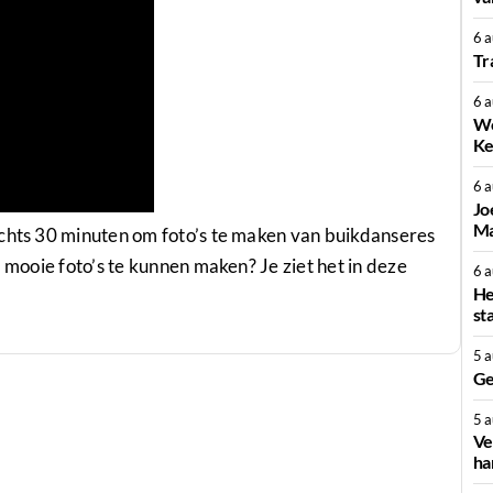
6 
Tr
6 
We
Ke
6 
Jo
Ma
echts 30 minuten om foto’s te maken van buikdanseres
m mooie foto’s te kunnen maken? Je ziet het in deze
6 
He
st
5 
Ge
5 
Ve
ha