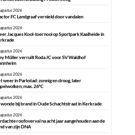
augustus 2026
actor FC Landgraaf vernield door vandalen
augustus 2026
er Jacques Kool-toernooi op Sportpark Kaalheide in
rkrade
augustus 2026
ey Müller verruilt Roda JC voor SV Waldhof
nnheim
augustus 2026
t weer in Parkstad: zonnig en droog, later
apelwolken; max. 26°C
augustus 2026
wonde bij brand in Oude Schachtstraat in Kerkrade
augustus 2026
rdachte roofoverval na acht jaar aangehouden aan de
nd van zijn DNA