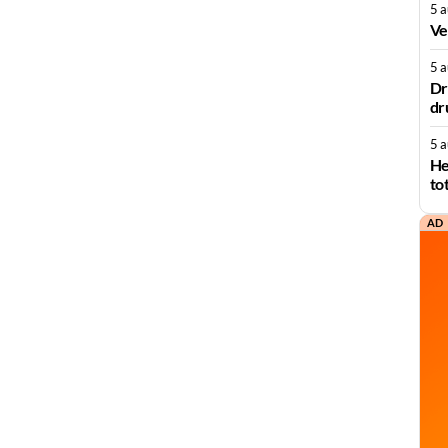
5 
Ve
5 
Dr
dr
5 
He
to
AD