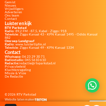
Gemist
Nieuws
Vrijwilligers
Adverteren
Ons team
Contact
Luister en kijk
RTV Parkstad
Radio:
89,2 FM - 87,5, Kabel - Ziggo: 918
Televisie:
Ziggo Kanaal 43 - KPN Kanaal 1495 - Odido Kanaal
882
Omroep Landgraaf
Radio:
www.luistertipfm.nl
Televisie
: Ziggo Kanaal 49 - KPN Kanaal 1334
Contact
Whatsapp:
06 23 29 30 71
Radiostudio:
045 5610 610
Redactie:
redactie@rtvparkstad.nl
Privacybeleid
Klachtenregeling
Missie & Visie
De Redactie
© 2026 RTV Parkstad
Website laten maken