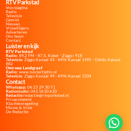
RTV Parkstad
Voorpagina
Radio
Televisie
Gemist
Nieuws
Vrijwilligers
Adverteren
Ons team
Contact
Luister en kijk
RTV Parkstad
Radio:
89,2 FM - 87,5, Kabel - Ziggo: 918
Televisie:
Ziggo Kanaal 43 - KPN Kanaal 1495 - Odido Kanaal
882
Omroep Landgraaf
Radio:
www.luistertipfm.nl
Televisie
: Ziggo Kanaal 49 - KPN Kanaal 1334
Contact
Whatsapp:
06 23 29 30 71
Radiostudio:
045 5610 610
Redactie:
redactie@rtvparkstad.nl
Privacybeleid
Klachtenregeling
Missie & Visie
De Redactie