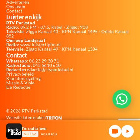
Adverteren
Ons team
Contact
Luister en kijk
RTV Parkstad
Radio:
89,2 FM - 87,5, Kabel - Ziggo: 918
Televisie:
Ziggo Kanaal 43 - KPN Kanaal 1495 - Odido Kanaal
882
Omroep Landgraaf
Radio:
www.luistertipfm.nl
Televisie
: Ziggo Kanaal 49 - KPN Kanaal 1334
Contact
Whatsapp:
06 23 29 30 71
Radiostudio:
045 5610 610
Redactie:
redactie@rtvparkstad.nl
Privacybeleid
Klachtenregeling
Missie & Visie
De Redactie
© 2026 RTV Parkstad
Website laten maken
I'm outta love
Nu Live
Anastacia