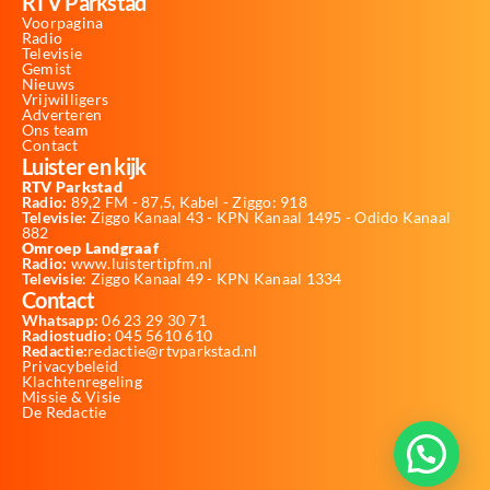
RTV Parkstad
Voorpagina
Radio
Televisie
Gemist
Nieuws
Vrijwilligers
Adverteren
Ons team
Contact
Luister en kijk
RTV Parkstad
Radio:
89,2 FM - 87,5, Kabel - Ziggo: 918
Televisie:
Ziggo Kanaal 43 - KPN Kanaal 1495 - Odido Kanaal
882
Omroep Landgraaf
Radio:
www.luistertipfm.nl
Televisie
: Ziggo Kanaal 49 - KPN Kanaal 1334
Contact
Whatsapp:
06 23 29 30 71
Radiostudio:
045 5610 610
Redactie:
redactie@rtvparkstad.nl
Privacybeleid
Klachtenregeling
Missie & Visie
De Redactie