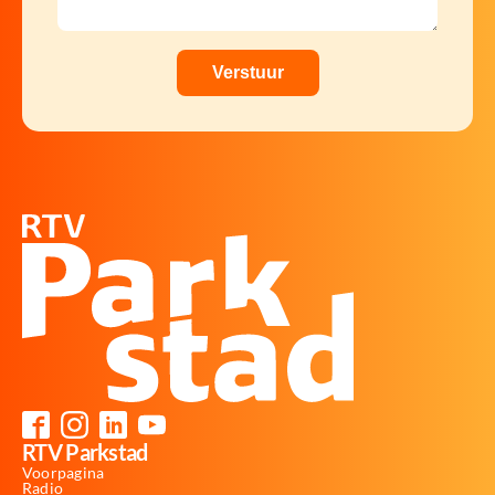
RTV Parkstad
Voorpagina
Radio