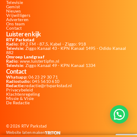
Televisie
Gemist
Nieuws
Vrijwilligers
Adverteren
Ons team
Contact
Luister en kijk
RTV Parkstad
Radio:
89,2 FM - 87,5, Kabel - Ziggo: 918
Televisie:
Ziggo Kanaal 43 - KPN Kanaal 1495 - Odido Kanaal
882
Omroep Landgraaf
Radio:
www.luistertipfm.nl
Televisie
: Ziggo Kanaal 49 - KPN Kanaal 1334
Contact
Whatsapp:
06 23 29 30 71
Radiostudio:
045 5610 610
Redactie:
redactie@rtvparkstad.nl
Privacybeleid
Klachtenregeling
Missie & Visie
De Redactie
© 2026 RTV Parkstad
Website laten maken