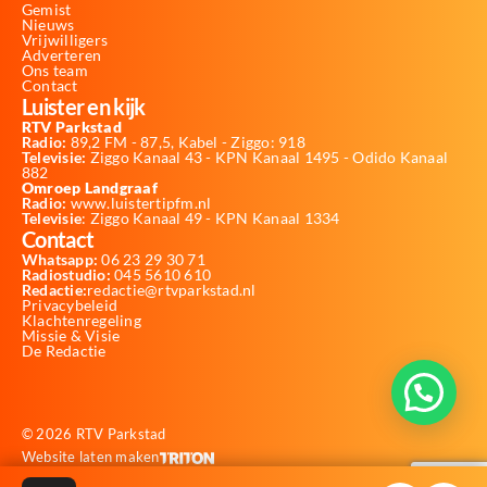
Gemist
Nieuws
Vrijwilligers
Adverteren
Ons team
Contact
Luister en kijk
RTV Parkstad
Radio:
89,2 FM - 87,5, Kabel - Ziggo: 918
Televisie:
Ziggo Kanaal 43 - KPN Kanaal 1495 - Odido Kanaal
882
Omroep Landgraaf
Radio:
www.luistertipfm.nl
Televisie
: Ziggo Kanaal 49 - KPN Kanaal 1334
Contact
Whatsapp:
06 23 29 30 71
Radiostudio:
045 5610 610
Redactie:
redactie@rtvparkstad.nl
Privacybeleid
Klachtenregeling
Missie & Visie
De Redactie
© 2026 RTV Parkstad
Website laten maken