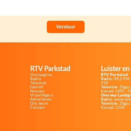
RTV Parkstad
Luister en 
Voorpagina
RTV Parkstad
Radio
Radio:
89,2 FM -
Televisie
918
Gemist
Televisie:
Ziggo 
Nieuws
Kanaal 1495 - 
Vrijwilligers
Omroep Landgr
Adverteren
Radio:
www.luis
Ons team
Televisie
: Ziggo
Contact
Kanaal 1334