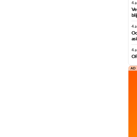
4 
Ve
bli
4 
Oo
as
4 
OP
AD