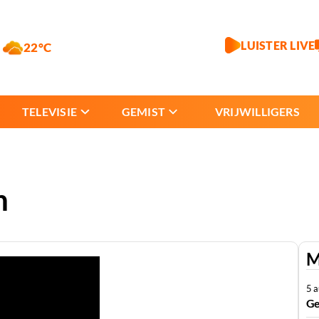
LUISTER LIVE
22°C
TELEVISIE
GEMIST
VRIJWILLIGERS
n
M
5 
Ge