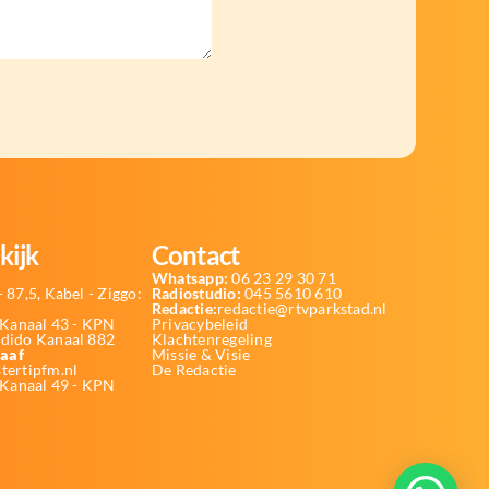
kijk
Contact
Whatsapp:
06 23 29 30 71
 87,5, Kabel - Ziggo:
Radiostudio:
045 5610 610
Redactie:
redactie@rtvparkstad.nl
Kanaal 43 - KPN
Privacybeleid
Odido Kanaal 882
Klachtenregeling
aaf
Missie & Visie
tertipfm.nl
De Redactie
 Kanaal 49 - KPN