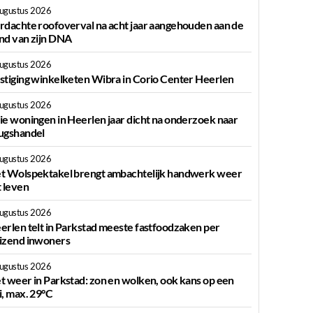
augustus 2026
rdachte roofoverval na acht jaar aangehouden aan de
nd van zijn DNA
augustus 2026
stiging winkelketen Wibra in Corio Center Heerlen
augustus 2026
ie woningen in Heerlen jaar dicht na onderzoek naar
ugshandel
augustus 2026
t Wolspektakel brengt ambachtelijk handwerk weer
t leven
augustus 2026
erlen telt in Parkstad meeste fastfoodzaken per
izend inwoners
augustus 2026
t weer in Parkstad: zon en wolken, ook kans op een
i, max. 29°C