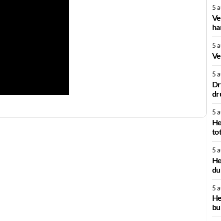
5 
Ve
ha
5 
Ve
5 
Dr
dr
5 
He
to
5 
He
du
5 
He
bu