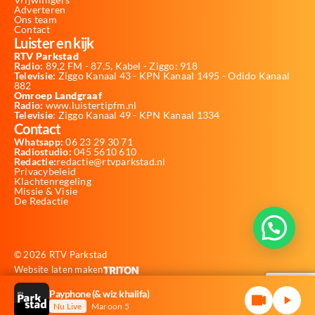
Adverteren
Ons team
Contact
Luister en kijk
RTV Parkstad
Radio:
89,2 FM - 87,5, Kabel - Ziggo: 918
Televisie:
Ziggo Kanaal 43 - KPN Kanaal 1495 - Odido Kanaal
882
Omroep Landgraaf
Radio:
www.luistertipfm.nl
Televisie
: Ziggo Kanaal 49 - KPN Kanaal 1334
Contact
Whatsapp:
06 23 29 30 71
Radiostudio:
045 5610 610
Redactie:
redactie@rtvparkstad.nl
Privacybeleid
Klachtenregeling
Missie & Visie
De Redactie
© 2026 RTV Parkstad
Website laten maken
Payphone (& wiz khalifa)
Nu Live
Maroon 5