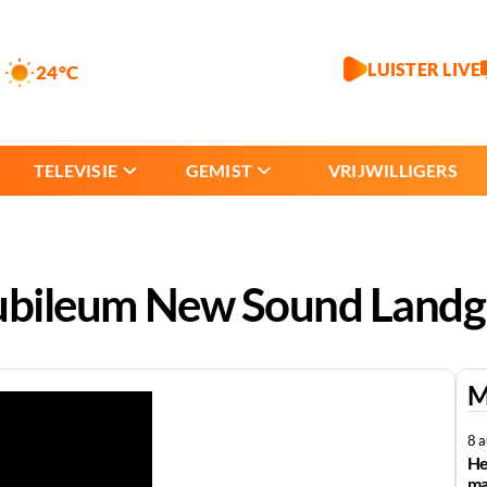
LUISTER LIVE
24°C
TELEVISIE
GEMIST
VRIJWILLIGERS
 jubileum New Sound Landg
M
8 
He
ma