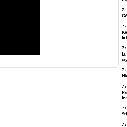
7 
Gé
7 
Ke
kr
7 
Lu
ei
7 
Ni
7 
Pa
le
7 
St
7 