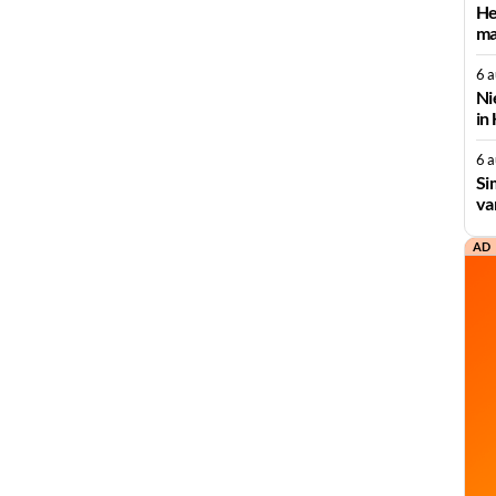
He
ma
6 
Ni
in
6 
Si
va
AD