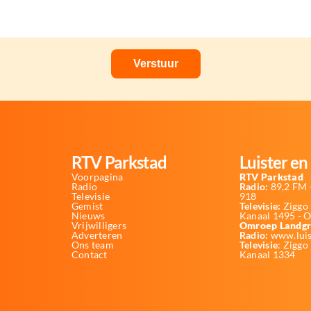
RTV Parkstad
Luister en 
Voorpagina
RTV Parkstad
Radio
Radio:
89,2 FM -
Televisie
918
Gemist
Televisie:
Ziggo 
Nieuws
Kanaal 1495 - 
Vrijwilligers
Omroep Landgr
Adverteren
Radio:
www.luis
Ons team
Televisie
: Ziggo
Contact
Kanaal 1334