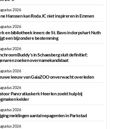
augustus 2026
ne Hanssen kan Roda JC niet inspireren in Emmen
augustus 2026
rk en bibliotheek ineen: de St. Bavo in dorpshart Nuth
ijgt een bijzondere bestemming
augustus 2026
nchroom Buddy's in Schaesberg sluit definitief;
genaren zoeken overnamekandidaat
augustus 2026
euwe leeuw van GaiaZOO onverwacht overleden
augustus 2026
stoor Pancratiuskerk Heerlen zoekt hulp bij
egmaken kelder
augustus 2026
ijging meldingen aantal nepagenten in Parkstad
augustus 2026