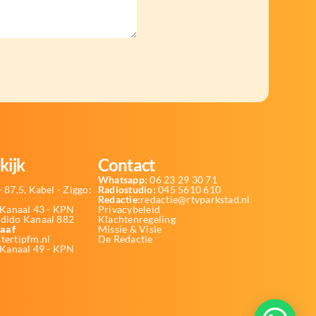
kijk
Contact
Whatsapp:
06 23 29 30 71
 87,5, Kabel - Ziggo:
Radiostudio:
045 5610 610
Redactie:
redactie@rtvparkstad.nl
Kanaal 43 - KPN
Privacybeleid
Odido Kanaal 882
Klachtenregeling
aaf
Missie & Visie
tertipfm.nl
De Redactie
 Kanaal 49 - KPN