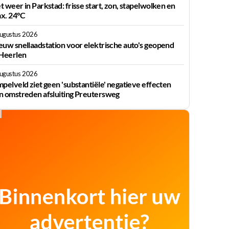
t weer in Parkstad: frisse start, zon, stapelwolken en
x. 24°C
augustus 2026
euw snellaadstation voor elektrische auto's geopend
 Heerlen
augustus 2026
mpelveld ziet geen 'substantiële' negatieve effecten
n omstreden afsluiting Preutersweg