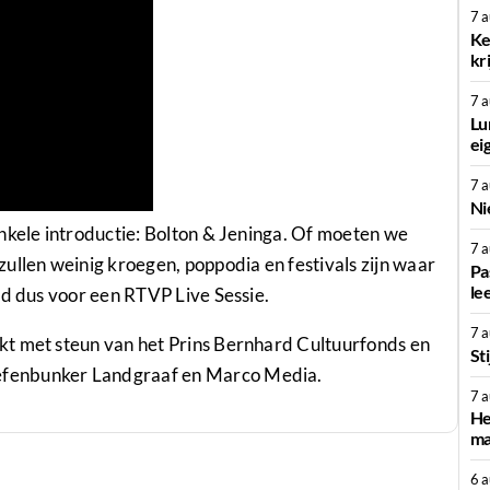
7 
Ke
kr
7 
Lu
ei
7 
Ni
nkele introductie: Bolton & Jeninga. Of moeten we
7 
ullen weinig kroegen, poppodia en festivals zijn waar
Pa
le
jd dus voor een RTVP Live Sessie.
7 
kt met steun van het Prins Bernhard Cultuurfonds en
St
efenbunker Landgraaf en Marco Media.
7 
He
ma
6 