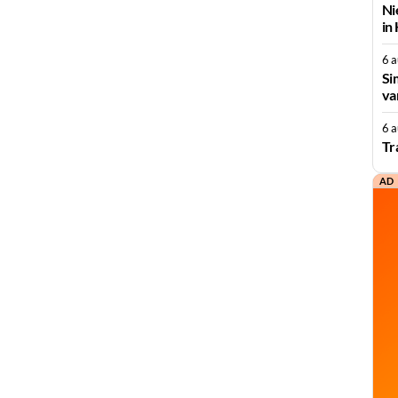
Ni
in
6 
Si
va
6 
Tr
AD