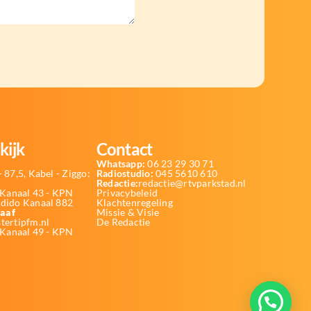
kijk
Contact
Whatsapp:
06 23 29 30 71
 87,5, Kabel - Ziggo:
Radiostudio:
045 5610 610
Redactie:
redactie@rtvparkstad.nl
Kanaal 43 - KPN
Privacybeleid
Odido Kanaal 882
Klachtenregeling
aaf
Missie & Visie
tertipfm.nl
De Redactie
 Kanaal 49 - KPN