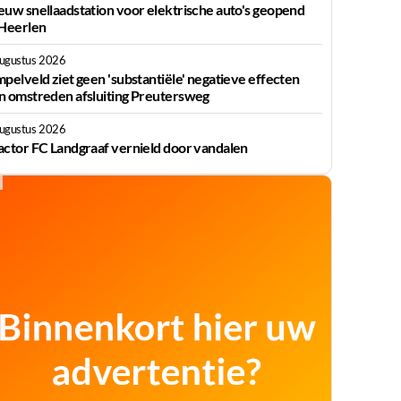
euw snellaadstation voor elektrische auto's geopend
 Heerlen
augustus 2026
mpelveld ziet geen 'substantiële' negatieve effecten
n omstreden afsluiting Preutersweg
augustus 2026
actor FC Landgraaf vernield door vandalen