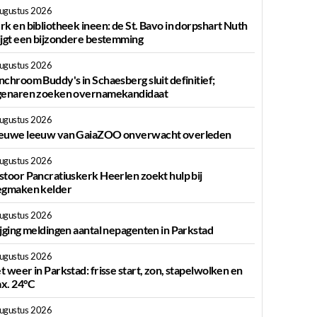
augustus 2026
rk en bibliotheek ineen: de St. Bavo in dorpshart Nuth
ijgt een bijzondere bestemming
augustus 2026
nchroom Buddy's in Schaesberg sluit definitief;
genaren zoeken overnamekandidaat
augustus 2026
euwe leeuw van GaiaZOO onverwacht overleden
augustus 2026
stoor Pancratiuskerk Heerlen zoekt hulp bij
egmaken kelder
augustus 2026
ijging meldingen aantal nepagenten in Parkstad
augustus 2026
t weer in Parkstad: frisse start, zon, stapelwolken en
x. 24°C
augustus 2026