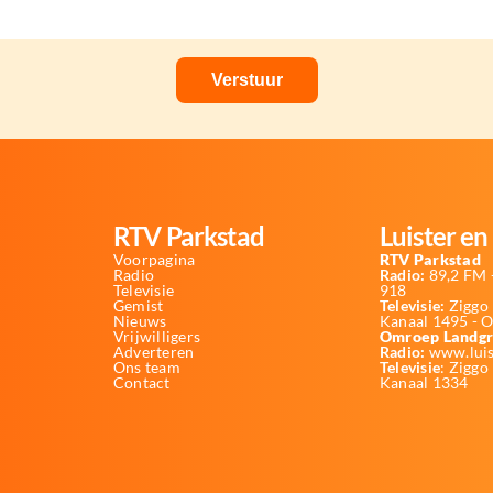
RTV Parkstad
Luister en 
Voorpagina
RTV Parkstad
Radio
Radio:
89,2 FM -
Televisie
918
Gemist
Televisie:
Ziggo 
Nieuws
Kanaal 1495 - 
Vrijwilligers
Omroep Landgr
Adverteren
Radio:
www.luis
Ons team
Televisie
: Ziggo
Contact
Kanaal 1334