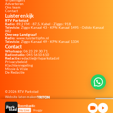
Vrijwilligers
Adverteren
Ons team
Contact
Luister en kijk
RTV Parkstad
Radio:
89,2 FM - 87,5, Kabel - Ziggo: 918
Televisie:
Ziggo Kanaal 43 - KPN Kanaal 1495 - Odido Kanaal
882
Omroep Landgraaf
Radio:
www.luistertipfm.nl
Televisie
: Ziggo Kanaal 49 - KPN Kanaal 1334
Contact
Whatsapp:
06 23 29 30 71
Radiostudio:
045 5610 610
Redactie:
redactie@rtvparkstad.nl
Privacybeleid
Klachtenregeling
Missie & Visie
De Redactie
© 2026 RTV Parkstad
Website laten maken
Boombastic
Nu Live
Shaggy