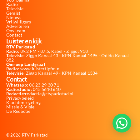
Radio
Televisie
Gemist
Nieuws
Vrijwilligers
Adverteren
Ons team
Contact
Luister en kijk
RTV Parkstad
Radio:
89,2 FM - 87,5, Kabel - Ziggo: 918
Televisie:
Ziggo Kanaal 43 - KPN Kanaal 1495 - Odido Kanaal
882
Omroep Landgraaf
Radio:
www.luistertipfm.nl
Televisie
: Ziggo Kanaal 49 - KPN Kanaal 1334
Contact
Whatsapp:
06 23 29 30 71
Radiostudio:
045 5610 610
Redactie:
redactie@rtvparkstad.nl
Privacybeleid
Klachtenregeling
Missie & Visie
De Redactie
© 2026 RTV Parkstad