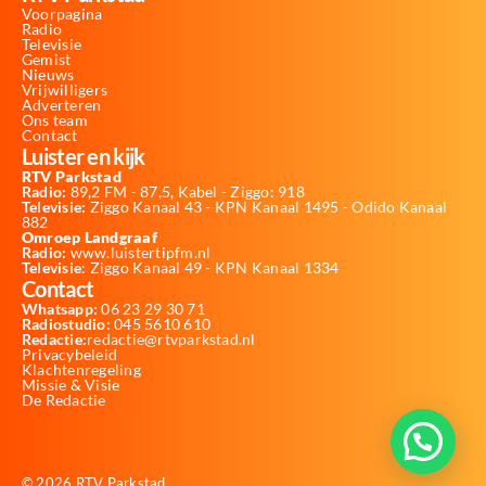
Voorpagina
Radio
Televisie
Gemist
Nieuws
Vrijwilligers
Adverteren
Ons team
Contact
Luister en kijk
RTV Parkstad
Radio:
89,2 FM - 87,5, Kabel - Ziggo: 918
Televisie:
Ziggo Kanaal 43 - KPN Kanaal 1495 - Odido Kanaal
882
Omroep Landgraaf
Radio:
www.luistertipfm.nl
Televisie
: Ziggo Kanaal 49 - KPN Kanaal 1334
Contact
Whatsapp:
06 23 29 30 71
Radiostudio:
045 5610 610
Redactie:
redactie@rtvparkstad.nl
Privacybeleid
Klachtenregeling
Missie & Visie
De Redactie
© 2026 RTV Parkstad