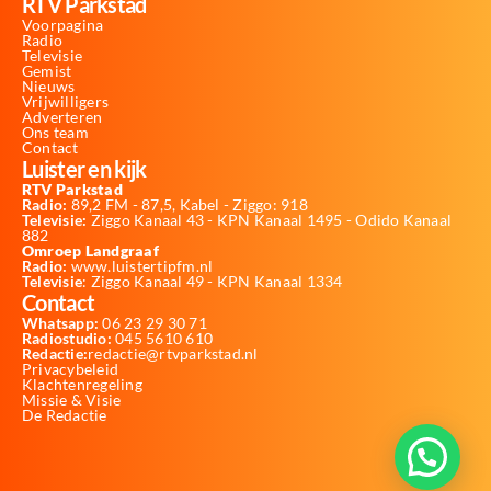
RTV Parkstad
Voorpagina
Radio
Televisie
Gemist
Nieuws
Vrijwilligers
Adverteren
Ons team
Contact
Luister en kijk
RTV Parkstad
Radio:
89,2 FM - 87,5, Kabel - Ziggo: 918
Televisie:
Ziggo Kanaal 43 - KPN Kanaal 1495 - Odido Kanaal
882
Omroep Landgraaf
Radio:
www.luistertipfm.nl
Televisie
: Ziggo Kanaal 49 - KPN Kanaal 1334
Contact
Whatsapp:
06 23 29 30 71
Radiostudio:
045 5610 610
Redactie:
redactie@rtvparkstad.nl
Privacybeleid
Klachtenregeling
Missie & Visie
De Redactie