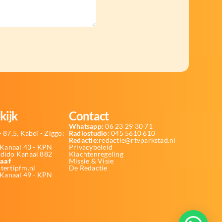
kijk
Contact
Whatsapp:
06 23 29 30 71
 87,5, Kabel - Ziggo:
Radiostudio:
045 5610 610
Redactie:
redactie@rtvparkstad.nl
Kanaal 43 - KPN
Privacybeleid
Odido Kanaal 882
Klachtenregeling
aaf
Missie & Visie
tertipfm.nl
De Redactie
 Kanaal 49 - KPN