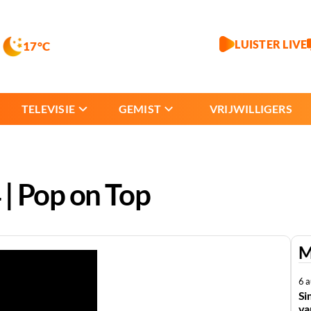
LUISTER LIVE
17°C
TELEVISIE
GEMIST
VRIJWILLIGERS
| Pop on Top
M
6 
Si
va