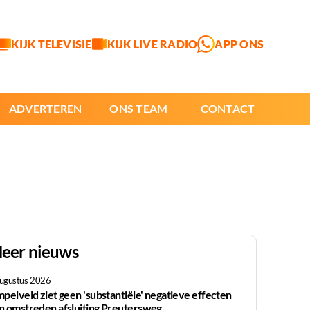
KIJK TELEVISIE
KIJK LIVE RADIO
APP ONS
ADVERTEREN
ONS TEAM
CONTACT
eer nieuws
augustus 2026
mpelveld ziet geen 'substantiële' negatieve effecten
n omstreden afsluiting Preutersweg