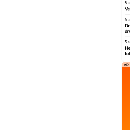
5 
Ve
5 
Dr
dr
5 
He
to
AD