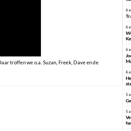
6 
Tr
6 
We
Ke
6 
Jo
Ma
aar troffen we o.a. Suzan, Freek, Dave en de
6 
He
st
5 
Ge
5 
Ve
ha