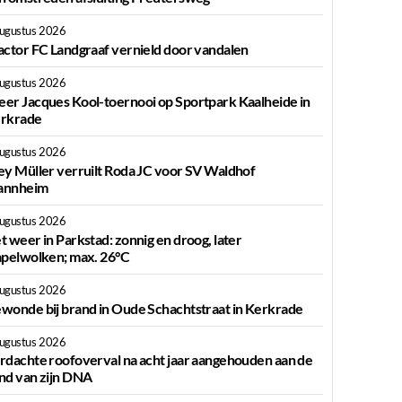
augustus 2026
actor FC Landgraaf vernield door vandalen
augustus 2026
er Jacques Kool-toernooi op Sportpark Kaalheide in
rkrade
augustus 2026
ey Müller verruilt Roda JC voor SV Waldhof
nnheim
augustus 2026
t weer in Parkstad: zonnig en droog, later
apelwolken; max. 26°C
augustus 2026
wonde bij brand in Oude Schachtstraat in Kerkrade
augustus 2026
rdachte roofoverval na acht jaar aangehouden aan de
nd van zijn DNA