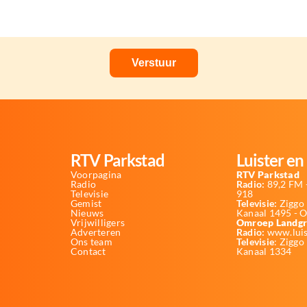
RTV Parkstad
Luister en 
Voorpagina
RTV Parkstad
Radio
Radio:
89,2 FM -
Televisie
918
Gemist
Televisie:
Ziggo 
Nieuws
Kanaal 1495 - 
Vrijwilligers
Omroep Landgr
Adverteren
Radio:
www.luis
Ons team
Televisie
: Ziggo
Contact
Kanaal 1334