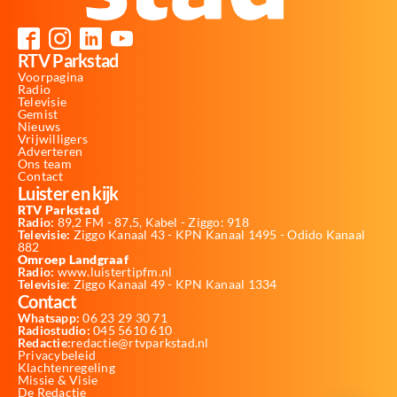
RTV Parkstad
Voorpagina
Radio
Televisie
Gemist
Nieuws
Vrijwilligers
Adverteren
Ons team
Contact
Luister en kijk
RTV Parkstad
Radio:
89,2 FM - 87,5, Kabel - Ziggo: 918
Televisie:
Ziggo Kanaal 43 - KPN Kanaal 1495 - Odido Kanaal
882
Omroep Landgraaf
Radio:
www.luistertipfm.nl
Televisie
: Ziggo Kanaal 49 - KPN Kanaal 1334
Contact
Whatsapp:
06 23 29 30 71
Radiostudio:
045 5610 610
Redactie:
redactie@rtvparkstad.nl
Privacybeleid
Klachtenregeling
Missie & Visie
De Redactie