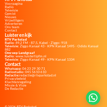
Voorpagina
Radio
Televisie
Gemist
Nieuws
Vrijwilligers
Adverteren
Ons team
Contact
Luister en kijk
RTV Parkstad
Radio:
89,2 FM - 87,5, Kabel - Ziggo: 918
Televisie:
Ziggo Kanaal 43 - KPN Kanaal 1495 - Odido Kanaal
882
Omroep Landgraaf
Radio:
www.luistertipfm.nl
Televisie
: Ziggo Kanaal 49 - KPN Kanaal 1334
Contact
Whatsapp:
06 23 29 30 71
Radiostudio:
045 5610 610
Redactie:
redactie@rtvparkstad.nl
Privacybeleid
Klachtenregeling
Missie & Visie
De Redactie
© 2026 RTV Parkstad