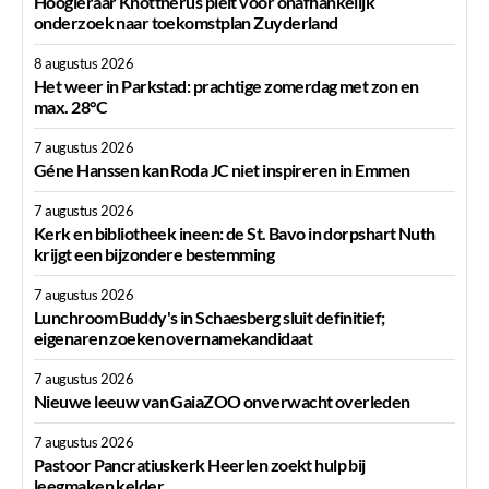
Hoogleraar Knottnerus pleit voor onafhankelijk
onderzoek naar toekomstplan Zuyderland
8 augustus 2026
Het weer in Parkstad: prachtige zomerdag met zon en
max. 28°C
7 augustus 2026
Géne Hanssen kan Roda JC niet inspireren in Emmen
7 augustus 2026
Kerk en bibliotheek ineen: de St. Bavo in dorpshart Nuth
krijgt een bijzondere bestemming
7 augustus 2026
Lunchroom Buddy's in Schaesberg sluit definitief;
eigenaren zoeken overnamekandidaat
7 augustus 2026
Nieuwe leeuw van GaiaZOO onverwacht overleden
7 augustus 2026
Pastoor Pancratiuskerk Heerlen zoekt hulp bij
leegmaken kelder