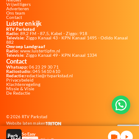
Vrijwilligers
Adverteren
Ons team
Contact
Luister en kijk
RTV Parkstad
Radio:
89,2 FM - 87,5, Kabel - Ziggo: 918
Televisie:
Ziggo Kanaal 43 - KPN Kanaal 1495 - Odido Kanaal
882
Omroep Landgraaf
Radio:
www.luistertipfm.nl
Televisie
: Ziggo Kanaal 49 - KPN Kanaal 1334
Contact
Whatsapp:
06 23 29 30 71
Radiostudio:
045 5610 610
Redactie:
redactie@rtvparkstad.nl
Privacybeleid
Klachtenregeling
Missie & Visie
De Redactie
© 2026 RTV Parkstad
Website laten maken
So Easy