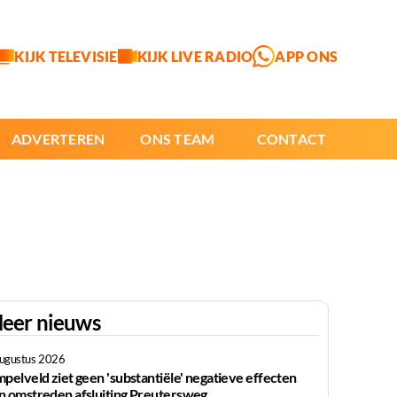
KIJK TELEVISIE
KIJK LIVE RADIO
APP ONS
ADVERTEREN
ONS TEAM
CONTACT
eer nieuws
augustus 2026
mpelveld ziet geen 'substantiële' negatieve effecten
n omstreden afsluiting Preutersweg