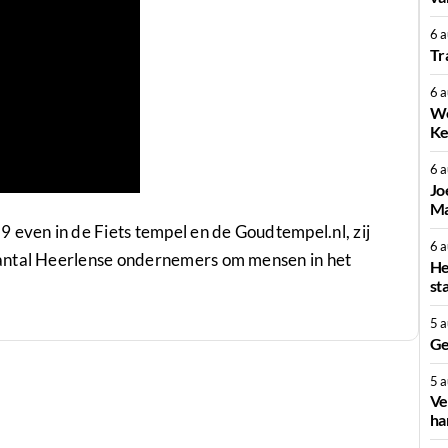
6 
Tr
6 
We
Ke
6 
Jo
Ma
 even in de Fiets tempel en de Goudtempel.nl, zij
6 
antal Heerlense ondernemers om mensen in het
He
st
5 
Ge
5 
Ve
ha