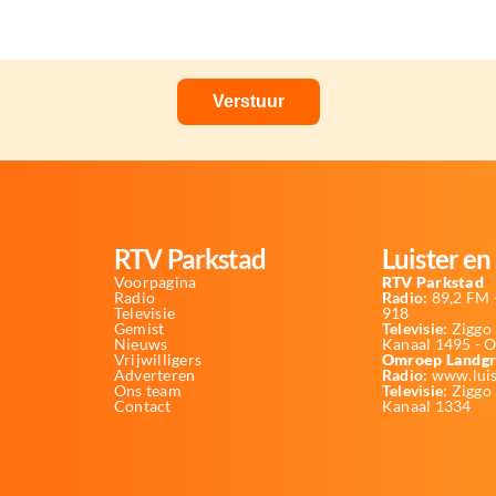
RTV Parkstad
Luister en 
Voorpagina
RTV Parkstad
Radio
Radio:
89,2 FM -
Televisie
918
Gemist
Televisie:
Ziggo 
Nieuws
Kanaal 1495 - 
Vrijwilligers
Omroep Landgr
Adverteren
Radio:
www.luis
Ons team
Televisie
: Ziggo
Contact
Kanaal 1334