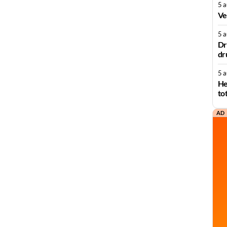
5 
Ve
5 
Dr
dr
5 
He
to
AD