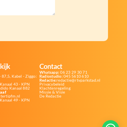
kijk
Contact
Whatsapp:
06 23 29 30 71
 87,5, Kabel - Ziggo:
Radiostudio:
045 5610 610
Redactie:
redactie@rtvparkstad.nl
Kanaal 43 - KPN
Privacybeleid
Odido Kanaal 882
Klachtenregeling
aaf
Missie & Visie
tertipfm.nl
De Redactie
 Kanaal 49 - KPN