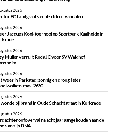
augustus 2026
actor FC Landgraaf vernield door vandalen
augustus 2026
er Jacques Kool-toernooi op Sportpark Kaalheide in
rkrade
augustus 2026
ey Müller verruilt Roda JC voor SV Waldhof
nnheim
augustus 2026
t weer in Parkstad: zonnig en droog, later
apelwolken; max. 26°C
augustus 2026
wonde bij brand in Oude Schachtstraat in Kerkrade
augustus 2026
rdachte roofoverval na acht jaar aangehouden aan de
nd van zijn DNA