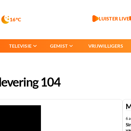
LUISTER LIVE
16°C
TELEVISIE
GEMIST
VRIJWILLIGERS
levering 104
M
6 
Si
va