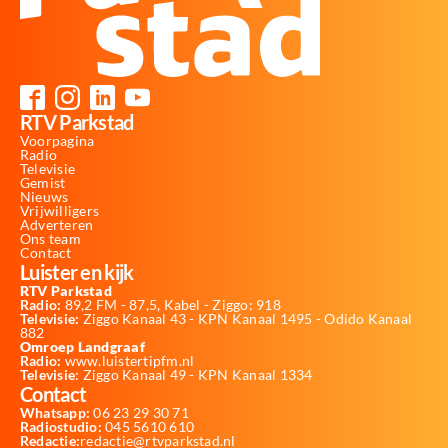
RTV Parkstad
Voorpagina
Radio
Televisie
Gemist
Nieuws
Vrijwilligers
Adverteren
Ons team
Contact
Luister en kijk
RTV Parkstad
Radio:
89,2 FM - 87,5, Kabel - Ziggo: 918
Televisie:
Ziggo Kanaal 43 - KPN Kanaal 1495 - Odido Kanaal
882
Omroep Landgraaf
Radio:
www.luistertipfm.nl
Televisie
: Ziggo Kanaal 49 - KPN Kanaal 1334
Contact
Whatsapp:
06 23 29 30 71
Radiostudio:
045 5610 610
Redactie:
redactie@rtvparkstad.nl