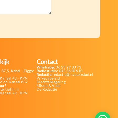
kijk
Contact
Whatsapp:
06 23 29 30 71
 87,5, Kabel - Ziggo:
Radiostudio:
045 5610 610
Redactie:
redactie@rtvparkstad.nl
Kanaal 43 - KPN
Privacybeleid
Odido Kanaal 882
Klachtenregeling
aaf
Missie & Visie
tertipfm.nl
De Redactie
 Kanaal 49 - KPN