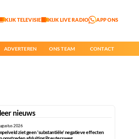
KIJK TELEVISIE
KIJK LIVE RADIO
APP ONS
ADVERTEREN
ONS TEAM
CONTACT
eer nieuws
augustus 2026
mpelveld ziet geen 'substantiële' negatieve effecten
n omstreden afsluiting Preutersweg