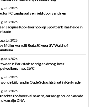
augustus 2026
actor FC Landgraaf vernield door vandalen
augustus 2026
er Jacques Kool-toernooi op Sportpark Kaalheide in
rkrade
augustus 2026
ey Müller verruilt Roda JC voor SV Waldhof
nnheim
augustus 2026
t weer in Parkstad: zonnig en droog, later
apelwolken; max. 26°C
augustus 2026
wonde bij brand in Oude Schachtstraat in Kerkrade
augustus 2026
rdachte roofoverval na acht jaar aangehouden aan de
nd van zijn DNA