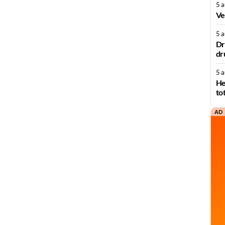
5 
Ve
5 
Dr
dr
5 
He
to
AD