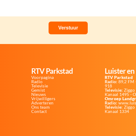
RTV Parkstad
Luister en 
Voorpagina
RTV Parkstad
Radio
Radio:
89,2 FM -
Televisie
918
Gemist
Televisie:
Ziggo 
Nieuws
Kanaal 1495 - 
Vrijwilligers
Omroep Landgr
Adverteren
Radio:
www.luis
Ons team
Televisie
: Ziggo
Contact
Kanaal 1334