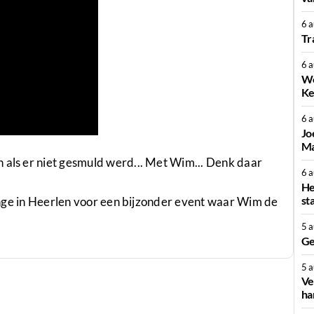
6 
Tr
6 
We
Ke
6 
Jo
Ma
 als er niet gesmuld werd... Met Wim... Denk daar
6 
He
st
klinge in Heerlen voor een bijzonder event waar Wim de
5 
Ge
5 
Ve
ha