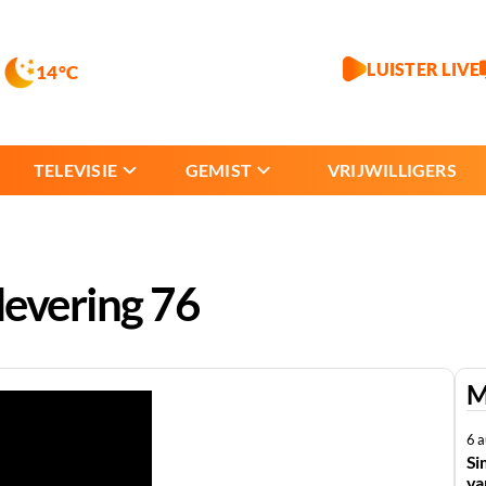
LUISTER LIVE
14°C
TELEVISIE
GEMIST
VRIJWILLIGERS
levering 76
M
6 
Si
va