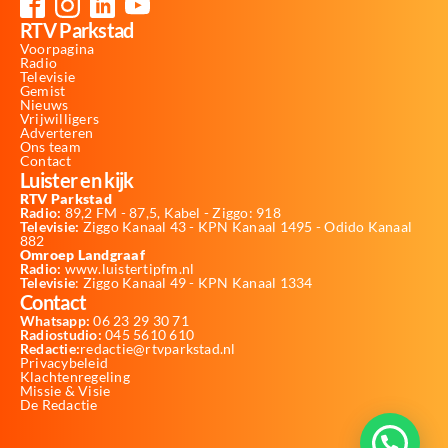
RTV Parkstad
Voorpagina
Radio
Televisie
Gemist
Nieuws
Vrijwilligers
Adverteren
Ons team
Contact
Luister en kijk
RTV Parkstad
Radio:
89,2 FM - 87,5, Kabel - Ziggo: 918
Televisie:
Ziggo Kanaal 43 - KPN Kanaal 1495 - Odido Kanaal
882
Omroep Landgraaf
Radio:
www.luistertipfm.nl
Televisie
: Ziggo Kanaal 49 - KPN Kanaal 1334
Contact
Whatsapp:
06 23 29 30 71
Radiostudio:
045 5610 610
Redactie:
redactie@rtvparkstad.nl
Privacybeleid
Klachtenregeling
Missie & Visie
De Redactie