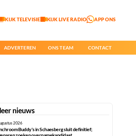
KIJK TELEVISIE
KIJK LIVE RADIO
APP ONS
ADVERTEREN
ONS TEAM
CONTACT
eer nieuws
augustus 2026
nchroom Buddy's in Schaesberg sluit definitief;
genaren zoeken overnamekandidaat