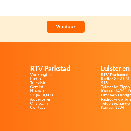
RTV Parkstad
Luister en 
Voorpagina
RTV Parkstad
Radio
Radio:
89,2 FM -
Televisie
918
Gemist
Televisie:
Ziggo 
Nieuws
Kanaal 1495 - 
Vrijwilligers
Omroep Landgr
Adverteren
Radio:
www.luis
Ons team
Televisie
: Ziggo
Contact
Kanaal 1334