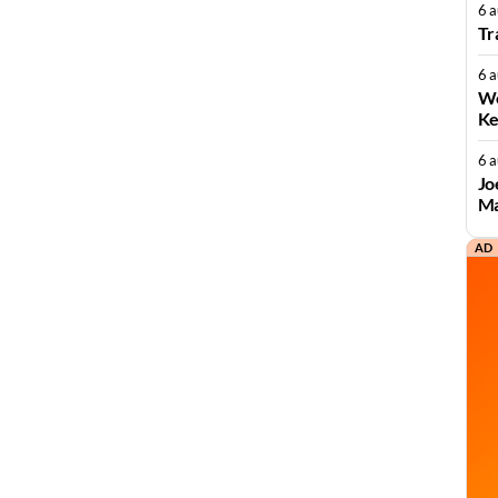
6 
Tr
6 
We
Ke
6 
Jo
Ma
AD