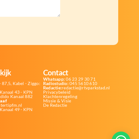
kijk
Contact
Whatsapp:
06 23 29 30 71
 87,5, Kabel - Ziggo:
Radiostudio:
045 5610 610
Redactie:
redactie@rtvparkstad.nl
Kanaal 43 - KPN
Privacybeleid
Odido Kanaal 882
Klachtenregeling
aaf
Missie & Visie
tertipfm.nl
De Redactie
 Kanaal 49 - KPN