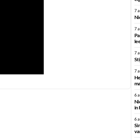
7 
Ni
7 
Pa
le
7 
St
7 
He
ma
6 
Ni
in
6 
Si
va