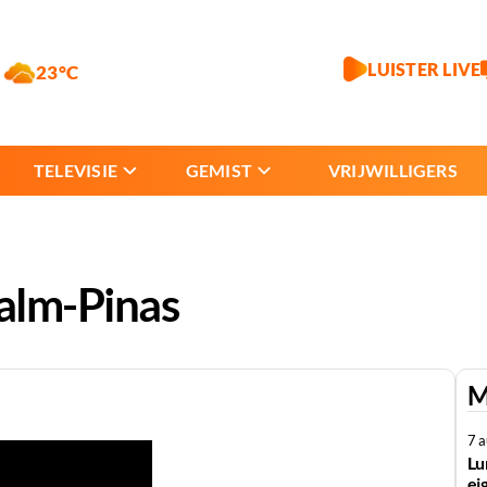
LUISTER LIVE
23°C
TELEVISIE
GEMIST
VRIJWILLIGERS
Zalm-Pinas
M
7 
Lu
ei