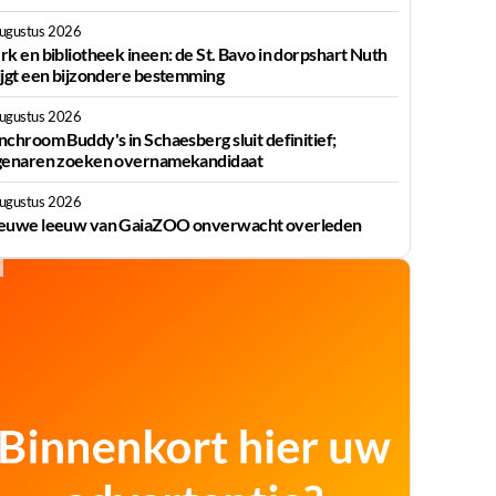
augustus 2026
rk en bibliotheek ineen: de St. Bavo in dorpshart Nuth
ijgt een bijzondere bestemming
augustus 2026
nchroom Buddy's in Schaesberg sluit definitief;
genaren zoeken overnamekandidaat
augustus 2026
euwe leeuw van GaiaZOO onverwacht overleden