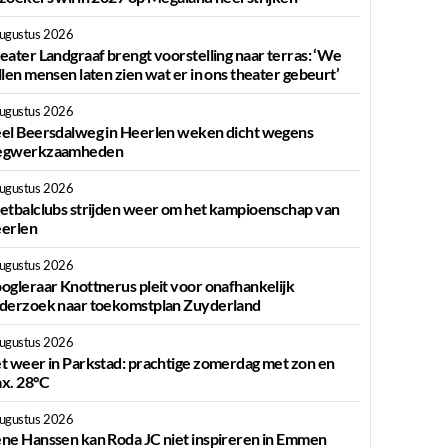
augustus 2026
eater Landgraaf brengt voorstelling naar terras: ‘We
llen mensen laten zien wat er in ons theater gebeurt’
augustus 2026
el Beersdalweg in Heerlen weken dicht wegens
gwerkzaamheden
augustus 2026
etbalclubs strijden weer om het kampioenschap van
erlen
augustus 2026
ogleraar Knottnerus pleit voor onafhankelijk
derzoek naar toekomstplan Zuyderland
augustus 2026
t weer in Parkstad: prachtige zomerdag met zon en
x. 28°C
augustus 2026
ne Hanssen kan Roda JC niet inspireren in Emmen