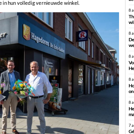
 in hun volledig vernieuwde winkel.
8 
Th
wi
8 
De
we
8 
Vo
He
8 
Ho
on
8 
He
ma
7 
Gé