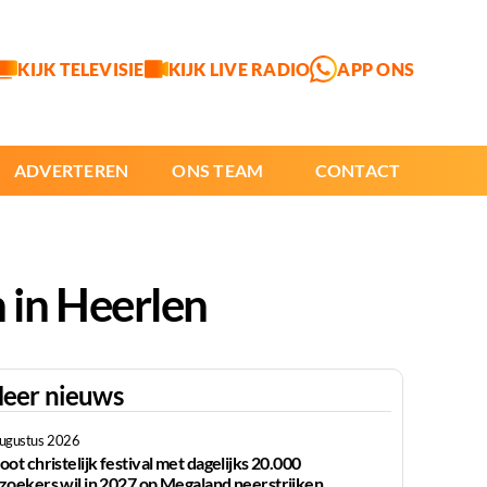
KIJK TELEVISIE
KIJK LIVE RADIO
APP ONS
ADVERTEREN
ONS TEAM
CONTACT
 in Heerlen
eer nieuws
augustus 2026
oot christelijk festival met dagelijks 20.000
zoekers wil in 2027 op Megaland neerstrijken