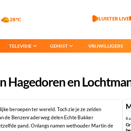
LUISTER LIVE
28°C
TELEVISIE
GEMIST
VRIJWILLIGERS
n Hagedoren en Lochtman
M
jke beroepen ter wereld. Toch zie je ze zelden
 Aan de Benzenraderweg delen Echte Bakker
8 
Gr
hetzelfde pand. Onlangs namen wethouder Martin de
be