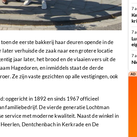
7 
Ke
kr
7 
Lu
toen de eerste bakkerij haar deuren opende in de
ei
 later verhuisde de zaak naar een grotere locatie
7 
ntig jaar later, het brood en de vlaaien vers uit de
Ni
naam Hagedoren, en inmiddels staat de derde
AD
roer. Ze zijn vaste gezichten op alle vestigingen, ook
jd: opgericht in 1892 en sinds 1967 officieel
van familiebedrijf. De vierde generatie Lochtman
e service met moderne kwaliteit. Naast de winkel in
in Heerlen, Dentchenbach in Kerkrade en De