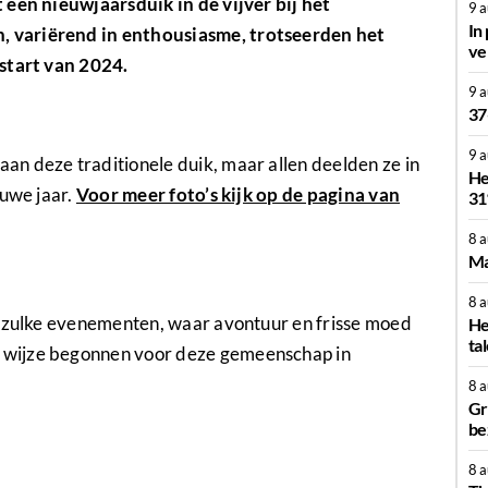
 een nieuwjaarsduik in de vijver bij het
9 
In
 variërend in enthousiasme, trotseerden het
ve
 start van 2024.
9 
37
9 
n deze traditionele duik, maar allen deelden ze in
He
euwe jaar.
Voor meer foto’s kijk op de pagina van
31
8 
Ma
8 
r zulke evenementen, waar avontuur en frisse moed
He
ta
 wijze begonnen voor deze gemeenschap in
8 
Gr
be
8 