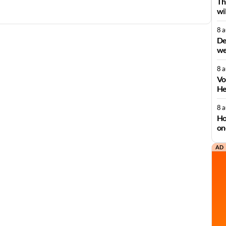
Th
wi
8 
De
we
8 
Vo
He
8 
Ho
on
AD