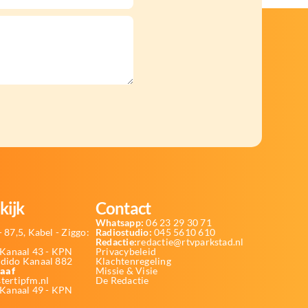
kijk
Contact
Whatsapp:
06 23 29 30 71
 87,5, Kabel - Ziggo:
Radiostudio:
045 5610 610
Redactie:
redactie@rtvparkstad.nl
Kanaal 43 - KPN
Privacybeleid
Odido Kanaal 882
Klachtenregeling
aaf
Missie & Visie
tertipfm.nl
De Redactie
 Kanaal 49 - KPN