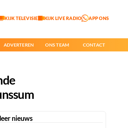
KIJK TELEVISIE
KIJK LIVE RADIO
APP ONS
ADVERTEREN
ONS TEAM
CONTACT
nde
runssum
eer nieuws