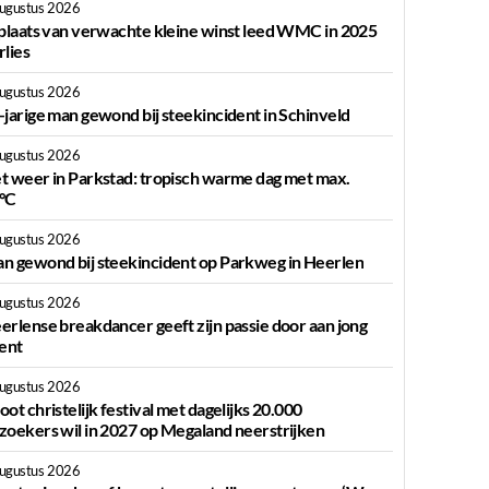
augustus 2026
 plaats van verwachte kleine winst leed WMC in 2025
rlies
augustus 2026
-jarige man gewond bij steekincident in Schinveld
augustus 2026
t weer in Parkstad: tropisch warme dag met max.
°C
augustus 2026
n gewond bij steekincident op Parkweg in Heerlen
augustus 2026
erlense breakdancer geeft zijn passie door aan jong
lent
augustus 2026
oot christelijk festival met dagelijks 20.000
zoekers wil in 2027 op Megaland neerstrijken
augustus 2026