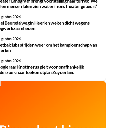
eater Landgraaf brengt voorstelling naar terras: ‘We
llen mensen laten zien wat er in ons theater gebeurt’
augustus 2026
el Beersdalweg in Heerlen weken dicht wegens
gwerkzaamheden
augustus 2026
etbalclubs strijden weer om het kampioenschap van
erlen
augustus 2026
ogleraar Knottnerus pleit voor onafhankelijk
derzoek naar toekomstplan Zuyderland