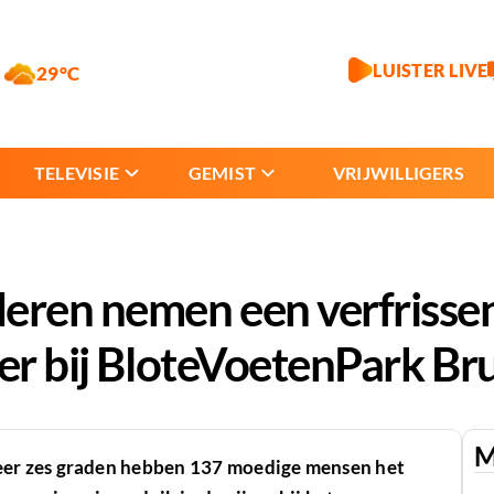
LUISTER LIVE
29°C
TELEVISIE
GEMIST
VRIJWILLIGERS
deren nemen een verfrisse
ver bij BloteVoetenPark B
M
er zes graden hebben 137 moedige mensen het