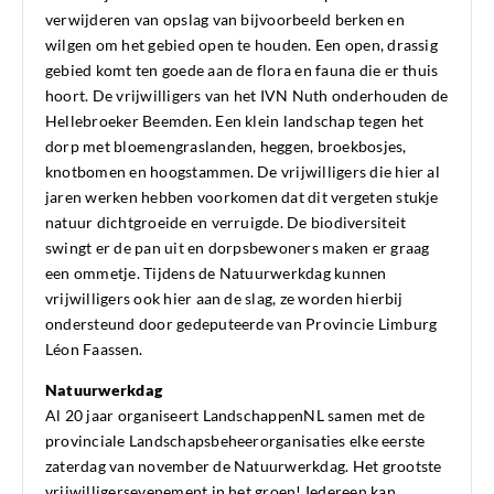
verwijderen van opslag van bijvoorbeeld berken en
wilgen om het gebied open te houden. Een open, drassig
gebied komt ten goede aan de flora en fauna die er thuis
hoort. De vrijwilligers van het IVN Nuth onderhouden de
Hellebroeker Beemden. Een klein landschap tegen het
dorp met bloemengraslanden, heggen, broekbosjes,
knotbomen en hoogstammen. De vrijwilligers die hier al
jaren werken hebben voorkomen dat dit vergeten stukje
natuur dichtgroeide en verruigde. De biodiversiteit
swingt er de pan uit en dorpsbewoners maken er graag
een ommetje. Tijdens de Natuurwerkdag kunnen
vrijwilligers ook hier aan de slag, ze worden hierbij
ondersteund door gedeputeerde van Provincie Limburg
Léon Faassen.
Natuurwerkdag
Al 20 jaar organiseert LandschappenNL samen met de
provinciale Landschapsbeheerorganisaties elke eerste
zaterdag van november de Natuurwerkdag. Het grootste
vrijwilligersevenement in het groen! Iedereen kan