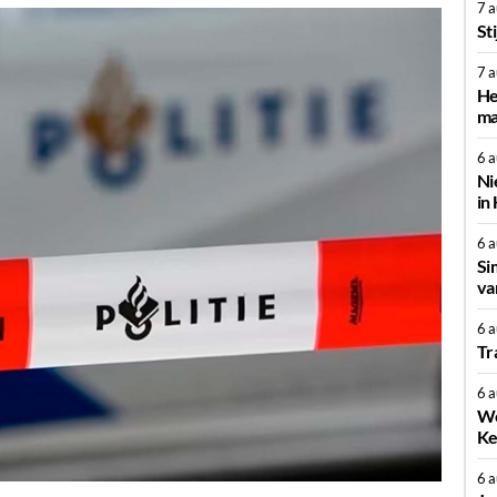
7 
St
7 
He
ma
6 
Ni
in
6 
Si
va
6 
Tr
6 
We
Ke
6 