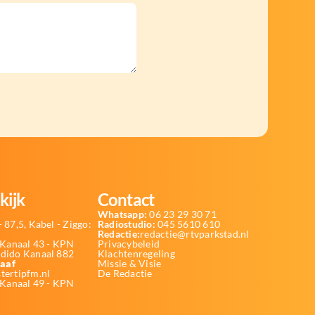
kijk
Contact
Whatsapp:
06 23 29 30 71
 87,5, Kabel - Ziggo:
Radiostudio:
045 5610 610
Redactie:
redactie@rtvparkstad.nl
Kanaal 43 - KPN
Privacybeleid
Odido Kanaal 882
Klachtenregeling
aaf
Missie & Visie
tertipfm.nl
De Redactie
 Kanaal 49 - KPN