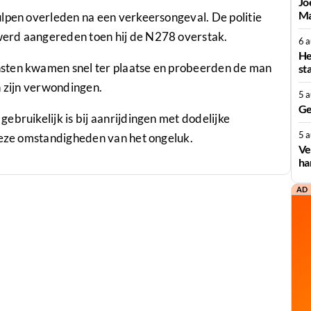
Jo
Ma
ulpen overleden na een verkeersongeval. De politie
erd aangereden toen hij de N278 overstak.
6 
He
sten kwamen snel ter plaatse en probeerden de man
st
n zijn verwondingen.
5 
Ge
ebruikelijk is bij aanrijdingen met dodelijke
5 
cieze omstandigheden van het ongeluk.
Ve
ha
AD