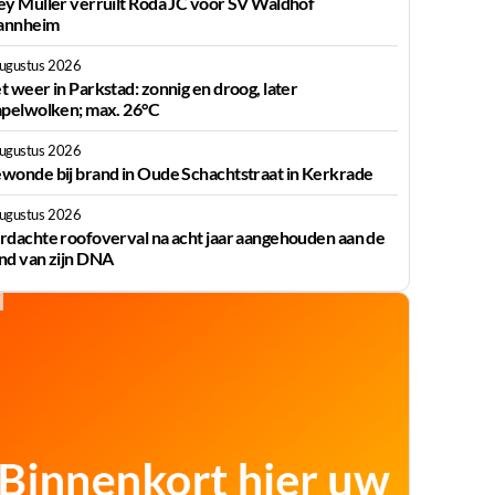
ey Müller verruilt Roda JC voor SV Waldhof
nnheim
augustus 2026
t weer in Parkstad: zonnig en droog, later
apelwolken; max. 26°C
augustus 2026
wonde bij brand in Oude Schachtstraat in Kerkrade
augustus 2026
rdachte roofoverval na acht jaar aangehouden aan de
nd van zijn DNA