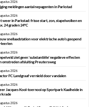
augustus 2026
ijging meldingen aantal nepagenten in Parkstad
augustus 2026
t weer in Parkstad: frisse start, zon, stapelwolken en
x. 24 graden 24°C
augustus 2026
euw snellaadstation voor elektrische auto's geopend
 Heerlen
augustus 2026
mpelveld ziet geen 'substantiële' negatieve effecten
n omstreden afsluiting Preutersweg
augustus 2026
actor FC Landgraaf vernield door vandalen
augustus 2026
er Jacques Kool-toernooi op Sportpark Kaalheide in
rkrade
augustus 2026