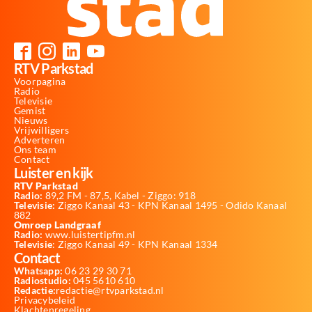
RTV Parkstad
Voorpagina
Radio
Televisie
Gemist
Nieuws
Vrijwilligers
Adverteren
Ons team
Contact
Luister en kijk
RTV Parkstad
Radio:
89,2 FM - 87,5, Kabel - Ziggo: 918
Televisie:
Ziggo Kanaal 43 - KPN Kanaal 1495 - Odido Kanaal
882
Omroep Landgraaf
Radio:
www.luistertipfm.nl
Televisie
: Ziggo Kanaal 49 - KPN Kanaal 1334
Contact
Whatsapp:
06 23 29 30 71
Radiostudio:
045 5610 610
Redactie:
redactie@rtvparkstad.nl
Privacybeleid
Klachtenregeling