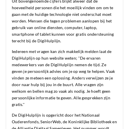
Uit bovengenoemde cijfers blijkt alweer dat de
hoeveelheid personen die het moeilijk vinden om om te
gaan met de huidige technologie niet onderschat moet
worden. Mensen die tegen problemen aanlopen bij het
gebruik van online diensten, computer, laptop,
smartphone of tablet kunnen voor gratis ondersteuning
terecht bij de DigiHulplijn.
Iedereen met vragen kan zich makkelijk melden laat de
DigiHulplijn op hun website weten; ''De ervaren
medewerkers van de DigiHulplijn nemen de tijd. Ze
geven je persoonlijk advies om je op weg te helpen. Vaak
vinden ze meteen een oplossing. Anders verwijzen ze je
door naar hulp bij jou in de buurt. Alle vragen zijn
welkom en bellen mag zo vaak als nodig. Je hoeft geen
persoonlijke informatie te geven. Alle gesprekken zijn
gratis.''
De DigiHulplijn is opgericht door het Nationaal
Ouderenfonds, SeniorWeb, de Koninklijke Bibliotheek en
de Alliantie Digitaal Samenleven. Het nummer wordt